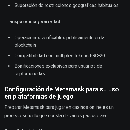
Superación de restricciones geográficas habituales
Transparencia y variedad
Operaciones verificables públicamente en la
blockchain
Compatibilidad con múltiples tokens ERC-20
Bonificaciones exclusivas para usuarios de
criptomonedas
Configuración de Metamask para su uso
en plataformas de juego
Preparar Metamask para jugar en casinos online es un
proceso sencillo que consta de varios pasos clave: