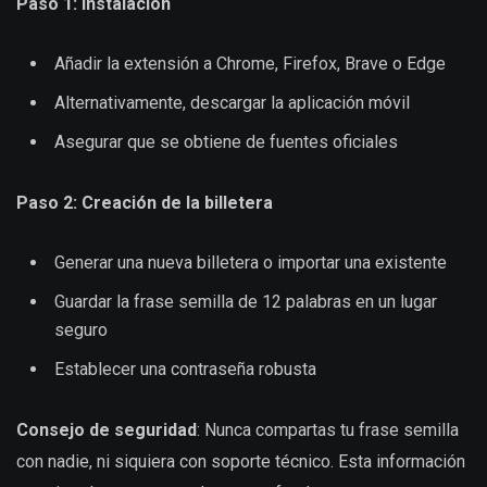
Paso 1: Instalación
Añadir la extensión a Chrome, Firefox, Brave o Edge
Alternativamente, descargar la aplicación móvil
Asegurar que se obtiene de fuentes oficiales
Paso 2: Creación de la billetera
Generar una nueva billetera o importar una existente
Guardar la frase semilla de 12 palabras en un lugar
seguro
Establecer una contraseña robusta
Consejo de seguridad
: Nunca compartas tu frase semilla
con nadie, ni siquiera con soporte técnico. Esta información