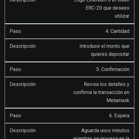
ERC-20 que desees
utilizar
4. Cantidad
Introduce el monto que
quieres depositar
5. Confirmación
Revisa los detalles y
confirma la transacción en
Metamask
6. Espera
Aguarda unos minutos
mientras se procesa en la