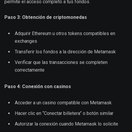
permite el acceso completo a tus fondos.
Paso 3: Obtención de criptomonedas
Adquirir Ethereum u otros tokens compatibles en
exchanges
Transferir los fondos a la dirección de Metamask
Verificar que las transacciones se completen
correctamente
Paso 4: Conexión con casinos
Acceder a un casino compatible con Metamask
Hacer clic en “Conectar billetera” o botón similar
Autorizar la conexión cuando Metamask lo solicite