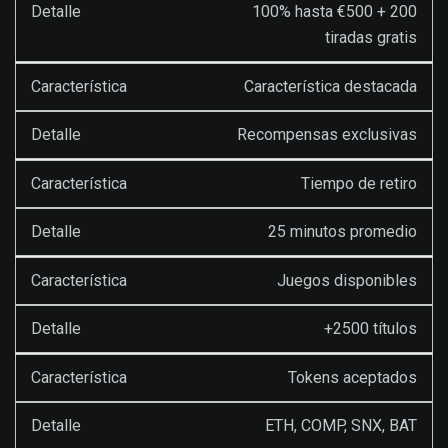
100% hasta €500 + 200
tiradas gratis
Característica destacada
Recompensas exclusivas
Tiempo de retiro
25 minutos promedio
Juegos disponibles
+2500 títulos
Tokens aceptados
ETH, COMP, SNX, BAT