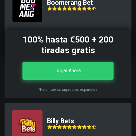
Boomerang Bet
100% hasta €500 + 200
tiradas gratis
Jugar Ahora
*Para nuevos jugadores españoles
Billy Bets