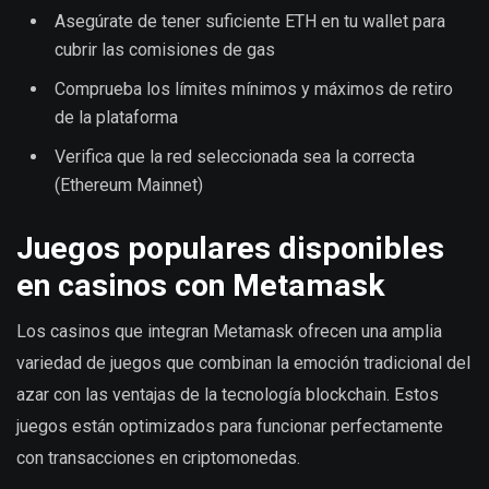
Asegúrate de tener suficiente ETH en tu wallet para
cubrir las comisiones de gas
Comprueba los límites mínimos y máximos de retiro
de la plataforma
Verifica que la red seleccionada sea la correcta
(Ethereum Mainnet)
Juegos populares disponibles
en casinos con Metamask
Los casinos que integran Metamask ofrecen una amplia
variedad de juegos que combinan la emoción tradicional del
azar con las ventajas de la tecnología blockchain. Estos
juegos están optimizados para funcionar perfectamente
con transacciones en criptomonedas.