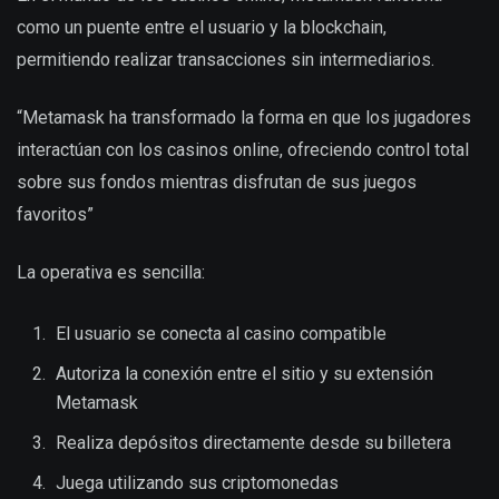
como un puente entre el usuario y la blockchain,
permitiendo realizar transacciones sin intermediarios.
“Metamask ha transformado la forma en que los jugadores
interactúan con los casinos online, ofreciendo control total
sobre sus fondos mientras disfrutan de sus juegos
favoritos”
La operativa es sencilla:
El usuario se conecta al casino compatible
Autoriza la conexión entre el sitio y su extensión
Metamask
Realiza depósitos directamente desde su billetera
Juega utilizando sus criptomonedas