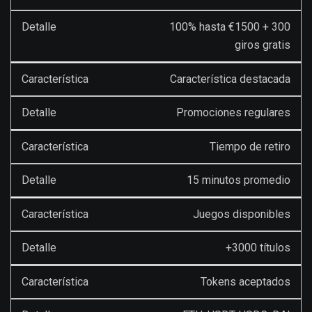
100% hasta €1500 + 300
giros gratis
Característica destacada
Promociones regulares
Tiempo de retiro
15 minutos promedio
Juegos disponibles
+3000 títulos
Tokens aceptados