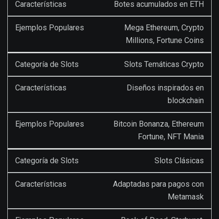
Botes acumulados en ETH
Mega Ethereum, Crypto
Millions, Fortune Coins
Slots Temáticas Crypto
Diseños inspirados en
blockchain
Bitcoin Bonanza, Ethereum
Fortune, NFT Mania
Slots Clásicas
Adaptadas para pagos con
Metamask