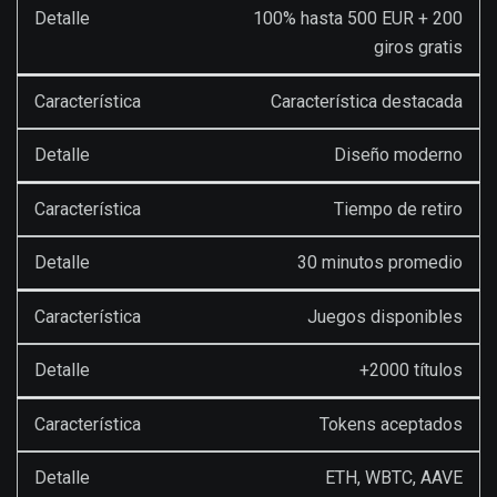
100% hasta 500 EUR + 200
giros gratis
Característica destacada
Diseño moderno
Tiempo de retiro
30 minutos promedio
Juegos disponibles
+2000 títulos
Tokens aceptados
ETH, WBTC, AAVE